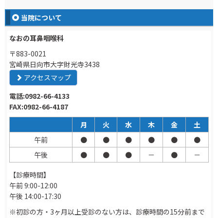
当院について
なおの耳鼻咽喉科
〒883-0021
宮崎県日向市大字財光寺3438
アクセスマップ
電話:0982-66-4133
FAX:0982-66-4187
月
火
水
木
金
土
午前
●
●
●
●
●
●
午後
●
●
●
－
●
－
【診療時間】
午前 9:00-12:00
午後 14:00-17:30
※初診の方・3ヶ月以上受診のない方は、診療時間の15分前まで