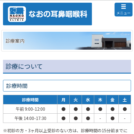
メニュー
診療案内
診療について
診療時間
診療時間
月
火
水
木
金
土
午前 9:00-12:00
●
●
●
●
●
●
午後 14:00-17:30
●
●
●
-
●
-
※初診の方・3ヶ月以上受診のない方は、診療時間の15分前までに